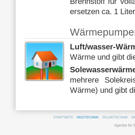
Brennstoff für vol
ersetzen ca. 1 Lite
Wärmepumpe
Luft/wasser-Wä
Wärme und gibt di
Solewasserwärm
mehrere Solekrei
Wärme) und gibt d
STARTSEITE
HEIZTECHNIK
SOLARTECHNIK
S
Agentur für