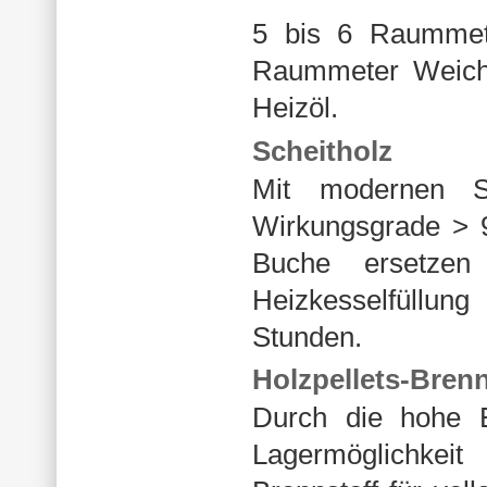
5 bis 6 Raummete
Raummeter Weichh
Heizöl.
Scheitholz
Mit modernen Sc
Wirkungsgrade > 
Buche ersetze
Heizkesselfüllu
Stunden.
Holzpellets-Brenn
Durch die hohe E
Lagermöglichkeit